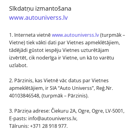
Sīkdatņu izmantošana
www.autouniverss.lv
1. Interneta vietnē
www.autouniverss.lv
(turpmāk –
Vietne) tiek vākti dati par Vietnes apmeklētājiem,
tādējādi gūstot iespēju Vietnes uzturētājam
izvērtēt, cik noderīga ir Vietne, un kā to varētu
uzlabot.
2. Pārzinis, kas Vietnē vāc datus par Vietnes
apmeklētājiem, ir SIA “Auto Universs”, Reģ.Nr.
40103846548, (turpmāk – Pārzinis).
3. Pārziņa adrese: Čiekuru 2A, Ogre, Ogre, LV-5001,
E-pasts: info@autouniverss.lv,
Tālrunis: +371 28 918 977.