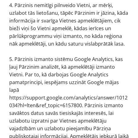
4. Pārzinis nemitīgi pilnveido Vietni, ar mērķi,
uzlabot tās lietošanu, tāpēc Pārzinim ir jāzina, kāda
informācija ir svarīga Vietnes apmeklētājiem, cik
bieži viņi šo Vietni apmeklē, kādas ierīces un
pārlūkprogrammu viņi izmanto, no kāda reģiona
nāk apmeklētāji, un kādu saturu vislabprātāk lasa.
5. Pārzinis izmanto sistēmu Google Analytics, kas
ļauj Pārzinim analizēt, kā apmeklētāji izmanto
Vietni. Par to, kā darbojas Google Analytics
pamatprincipi, iespējams uzzināt Google mājas
lapā
https://support.google.com/analytics/answer/1012
034?hl=lten&ref_topic=6157800. Pārzinis izmanto
savāktos datus savās tiesiskajās interesēs, lai
uzlabotu izpratni par Vietnes apmeklētāju
vajadzībām un uzlabotu pieejamību Pārziņa
publiskotajai informācijai. Apmeklētājs jebkurā laikā