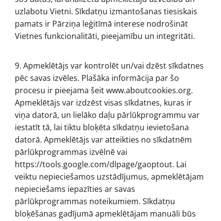
uzlabotu Vietni. Sīkdatņu izmantošanas tiesiskais
pamats ir Pārziņa leģitīmā interese nodrošināt
Vietnes funkcionalitāti, pieejamību un integritāti.
9. Apmeklētājs var kontrolēt un/vai dzēst sīkdatnes
pēc savas izvēles. Plašāka informācija par šo
procesu ir pieejama šeit www.aboutcookies.org.
Apmeklētājs var izdzēst visas sīkdatnes, kuras ir
viņa datorā, un lielāko daļu pārlūkprogrammu var
iestatīt tā, lai tiktu bloķēta sīkdatņu ievietošana
datorā. Apmeklētājs var atteikties no sīkdatnēm
pārlūkprogrammas izvēlnē vai
https://tools.google.com/dlpage/gaoptout. Lai
veiktu nepieciešamos uzstādījumus, apmeklētājam
nepieciešams iepazīties ar savas
pārlūkprogrammas noteikumiem. Sīkdatņu
bloķēšanas gadījumā apmeklētājam manuāli būs