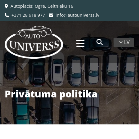
Autoplacis: Ogre, Celtnieku 16

+371 28 918 977
info@autouniverss.lv


LV
Privātuma politika