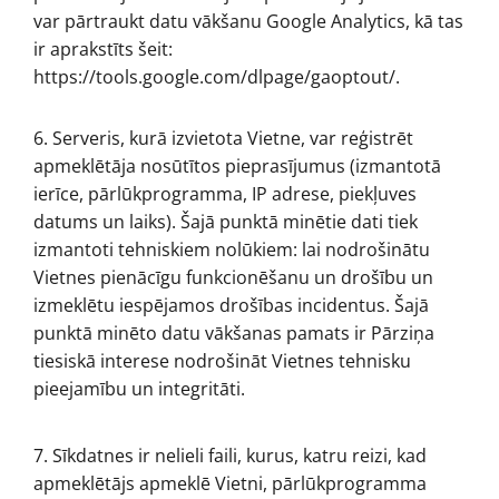
var pārtraukt datu vākšanu Google Analytics, kā tas
ir aprakstīts šeit:
https://tools.google.com/dlpage/gaoptout/.
6. Serveris, kurā izvietota Vietne, var reģistrēt
apmeklētāja nosūtītos pieprasījumus (izmantotā
ierīce, pārlūkprogramma, IP adrese, piekļuves
datums un laiks). Šajā punktā minētie dati tiek
izmantoti tehniskiem nolūkiem: lai nodrošinātu
Vietnes pienācīgu funkcionēšanu un drošību un
izmeklētu iespējamos drošības incidentus. Šajā
punktā minēto datu vākšanas pamats ir Pārziņa
tiesiskā interese nodrošināt Vietnes tehnisku
pieejamību un integritāti.
7. Sīkdatnes ir nelieli faili, kurus, katru reizi, kad
apmeklētājs apmeklē Vietni, pārlūkprogramma