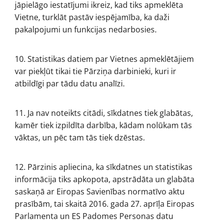
jāpielāgo iestatījumi ikreiz, kad tiks apmeklēta
Vietne, turklāt pastāv iespējamība, ka daži
pakalpojumi un funkcijas nedarbosies.
10. Statistikas datiem par Vietnes apmeklētājiem
var piekļūt tikai tie Pārziņa darbinieki, kuri ir
atbildīgi par tādu datu analīzi.
11. Ja nav noteikts citādi, sīkdatnes tiek glabātas,
kamēr tiek izpildīta darbība, kādam nolūkam tās
vāktas, un pēc tam tās tiek dzēstas.
12. Pārzinis apliecina, ka sīkdatnes un statistikas
informācija tiks apkopota, apstrādāta un glabāta
saskaņā ar Eiropas Savienības normatīvo aktu
prasībām, tai skaitā 2016. gada 27. aprīļa Eiropas
Parlamenta un ES Padomes Personas datu