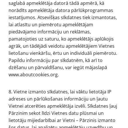
saglabā apmeklētāja datorā tādā apmērā, kā
norādīts apmeklētāja datora pārlūkprogrammas
iestatījumos. Atsevišķas sīkdatnes tiek izmantotas,
lai atlasītu un piemērotu apmeklētājam
piedāvājamo informāciju un reklāmas,
pamatojoties uz saturu, ko apmeklētājs aplūkojis
agrāk, un tādējādi veidotu apmeklētājiem Vietnes
lietošanu vienkāršu, ērtu un individuāli piemērotu.
Papildu informāciju par sīkdatnēm, kā arī to
dzēšanu un pārvaldīšanu, var iegūt mājaslapā
www.aboutcookies.org.
8. Vietne izmanto sīkdatnes, lai vāktu lietotāja IP
adreses un pārlūkošanas informāciju un ļautu
Vietnei atcerēties apmeklētāja izvēli. Sīkdatnes ļauj
Pārzinim sekot līdzi Vietnes datu plūsmai un
lietotāju mijiedarbībai ar Vietni – Pārzinis izmanto
šos datus, lai analizētu apmeklētāju uzvedību un