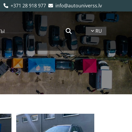
+371 28 918 977
info@autouniverss.lv


ТЫ
RU