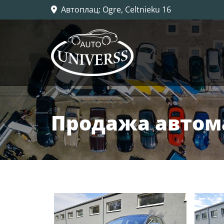
Автоплац
: Ogre, Celtnieku 16

Продажа авто