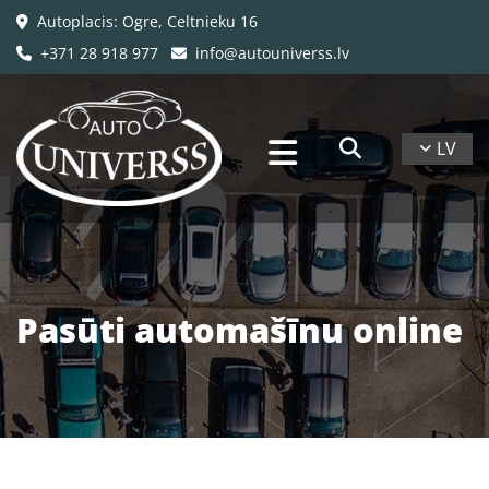
Autoplacis: Ogre, Celtnieku 16

+371 28 918 977
info@autouniverss.lv


LV
Pasūti automašīnu online