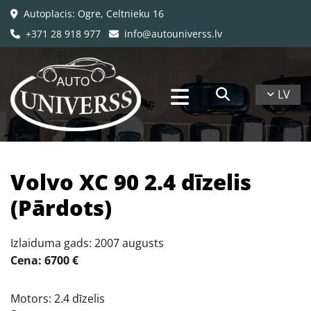
Autoplacis: Ogre, Celtnieku 16

+371 28 918 977
info@autouniverss.lv


LV
​Volvo XC 90 2.4 dīzelis
(Pārdots)
Izlaiduma gads: 2007 augusts
Cena: 6700 €
Motors: 2.4 dīzelis