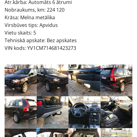
Ātr.kārba: Automāts 6 ātrumi
Nobraukums, km: 224 120
Krāsa: Melna metālika
Virsbūves tips: Apvidus
Vietu skaits: 5
Tehniskā apskate: Bez apskates
VIN kods: YV1CM714681423273