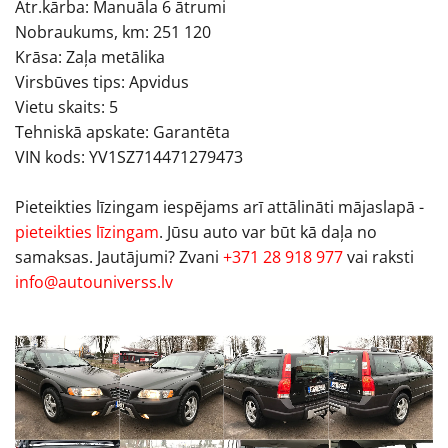
Ātr.kārba: Manuāla 6 ātrumi
Nobraukums, km: 251 120
Krāsa: Zaļa metālika
Virsbūves tips: Apvidus
Vietu skaits: 5
Tehniskā apskate: Garantēta
VIN kods: YV1SZ714471279473
Pieteikties līzingam iespējams arī attālināti mājaslapā -
pieteikties līzingam
. Jūsu auto var būt kā daļa no
samaksas. Jautājumi? Zvani
+371 28 918 977
vai raksti
info@autouniverss.lv