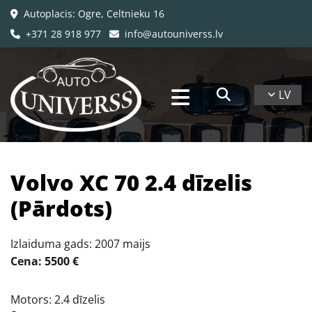
Autoplacis: Ogre, Celtnieku 16

+371 28 918 977
info@autouniverss.lv


LV
​Volvo XC 70 2.4 dīzelis
(Pārdots)
Izlaiduma gads: 2007 maijs
Cena: 5500 €
Motors: 2.4 dīzelis