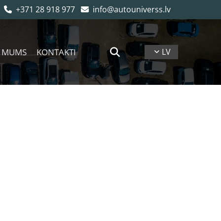
+371 28 918 977
info@autouniverss.lv


 MUMS
KONTAKTI
LV