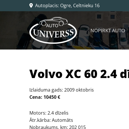
Autoplacis: Ogre, Celtnieku 16

NOPIRKT AUTO
Volvo XC 60 2.4 d
Izlaiduma gads: 2009 oktobris
Cena: 10450 €
Motors: 2.4 dīzelis
Ātr.kārba: Automāts
Nobraukums, km: 202 015