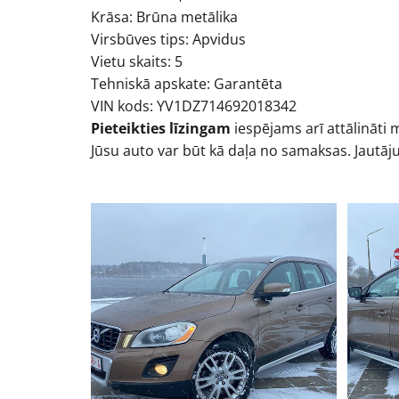
Krāsa: Brūna metālika
Virsbūves tips: Apvidus
Vietu skaits: 5
Tehniskā apskate: Garantēta
VIN kods: YV1DZ714692018342
Pieteikties līzingam
iespējams arī attālināti
Jūsu auto var būt kā daļa no samaksas. Jautāj