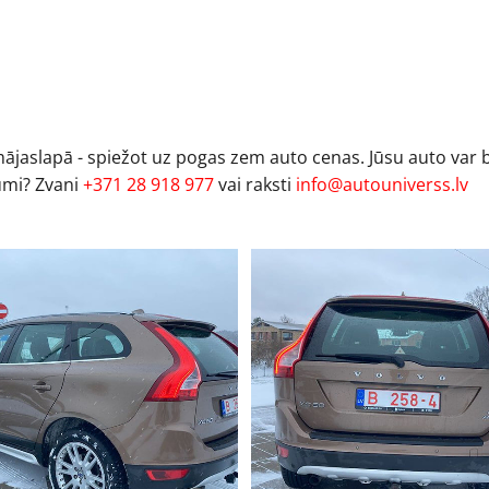
 mājaslapā - spiežot uz pogas zem auto cenas. Jūsu auto var 
umi? Zvani
+371 28 918 977
vai raksti
info@autouniverss.lv