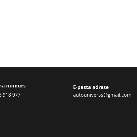
ona numurs
E-pasta adrese
8 918 977
autouniverss@gmail.com