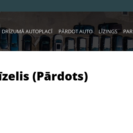
DRĪZUMĀ AUTOPLACĪ
PĀRDOT AUTO
LĪZINGS
PAR
īzelis (Pārdots)