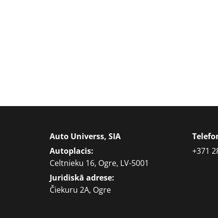
Auto Universs, SIA
Telef
Autoplacis:
+371 2
Celtnieku 16, Ogre, LV-5001
Juridiskā adrese:
Čiekuru 2A, Ogre