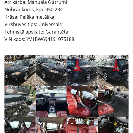
Ātr.kārba: Manuāla 6 ātrumi
Nobraukums, km: 350 234
Krāsa: Pelēka metālika
Virsbūves tips: Universāls
Tehniskā apskate: Garantēta
VIN kods: YV1BW694191075188