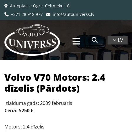
Autoplacis: Ogre, Celtnieku 16

+371 28 918 977
info@autouniverss.lv


LV
Volvo V70 Motors: 2.4
dīzelis (Pārdots)
Izlaiduma gads: 2009 februāris
Cena: 5250 €
Motors: 2.4 dīzelis