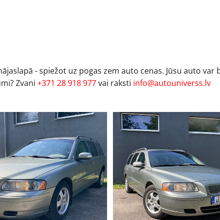
 mājaslapā - spiežot uz pogas zem auto cenas. Jūsu auto var 
umi? Zvani
+371 28 918 977
vai raksti
info@autouniverss.lv