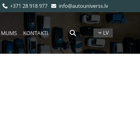
+371 28 918 977
info@autouniverss.lv


 MUMS
KONTAKTI
LV