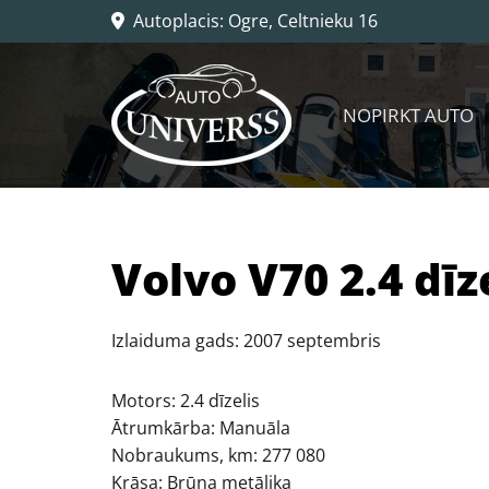
Autoplacis: Ogre, Celtnieku 16

NOPIRKT AUTO
Volvo V70 2.4 dīz
Izlaiduma gads: 2007 septembris
Motors: 2.4 dīzelis
Ātrumkārba: Manuāla
Nobraukums, km: 277 080
Krāsa: Brūna metālika