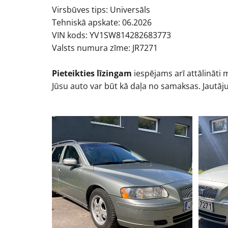
Virsbūves tips: Universāls
Tehniskā apskate: 06.2026
VIN kods: YV1SW814282683773
Valsts numura zīme: JR7271
Pieteikties līzingam
iespējams arī attālināti
Jūsu auto var būt kā daļa no samaksas. Jautāj