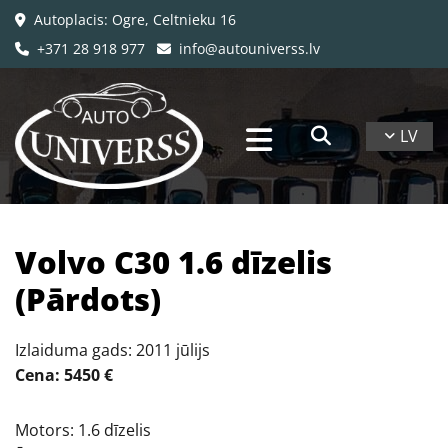
Autoplacis: Ogre, Celtnieku 16

+371 28 918 977
info@autouniverss.lv


LV
Volvo C30 1.6 dīzelis
(Pārdots)
Izlaiduma gads: 2011 jūlijs
Cena: 5450 €
Motors: 1.6 dīzelis