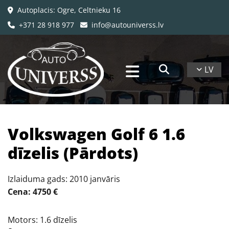
Autoplacis: Ogre, Celtnieku 16

+371 28 918 977
info@autouniverss.lv


LV
​Volkswagen Golf 6 1.6
dīzelis (Pārdots)
Izlaiduma gads: 2010 janvāris
Cena: 4750 €
Motors: 1.6 dīzelis