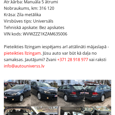
Ātr.kārba: Manuāla 5 ātrumi
Nobraukums, km: 316 120
Krāsa: Zila metālika
Virsbūves tips: Universāls
Tehniskā apskate: Bez apskates
VIN kods: WVWZZZ1KZAM635006
Pieteikties līzingam iespējams arī attālināti mājaslapā -
pieteikties līzingam
. Jūsu auto var būt kā daļa no
samaksas. Jautājumi? Zvani
+371 28 918 977
vai raksti
info@autouniverss.lv