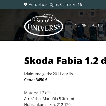
Autoplacis: Ogre, Celtnieku 16

NOPIRKT AUTO
​Skoda Fabia 1.2 d
Izlaiduma gads: 2011 aprīlis
Cena: 3450 €
Motors: 1.2 dīzelis
Ātr.kārba: Manuāla 5 ātrumi
Nobraukums, km: 212 120