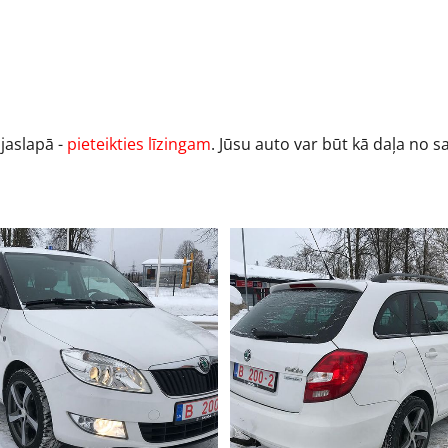
ājaslapā -
pieteikties līzingam
. Jūsu auto var būt kā daļa no 