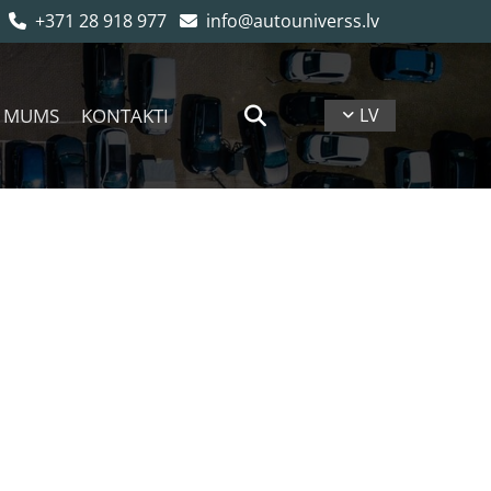
+371 28 918 977
info@autouniverss.lv


 MUMS
KONTAKTI
LV