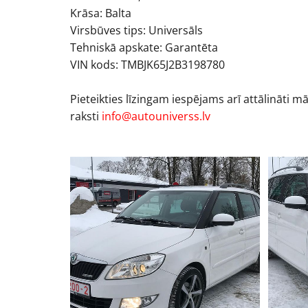
Krāsa: Balta
Virsbūves tips: Universāls
Tehniskā apskate: Garantēta
VIN kods: TMBJK65J2B3198780
Pieteikties līzingam iespējams arī attālināti m
raksti
info@autouniverss.lv