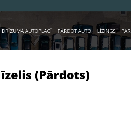
DRĪZUMĀ AUTOPLACĪ
PĀRDOT AUTO
LĪZINGS
PAR
īzelis (Pārdots)