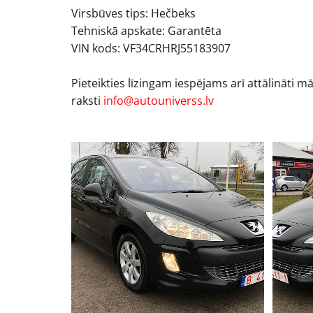
Virsbūves tips: Hečbeks
Tehniskā apskate: Garantēta
VIN kods: VF34CRHRJ55183907
Pieteikties līzingam iespējams arī attālināti m
raksti
info@autouniverss.lv