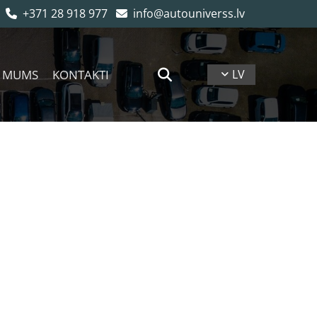
+371 28 918 977
info@autouniverss.lv


 MUMS
KONTAKTI
LV