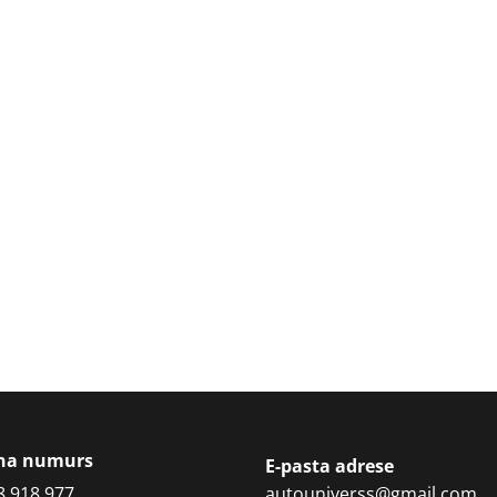
ona numurs
E-pasta adrese
8 918 977
autouniverss@gmail.com