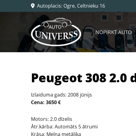
Autoplacis: Ogre, Celtnieku 16

NOPIRKT AUTO
​Peugeot 308 2.0 
Izlaiduma gads: 2008 jūnijs
Cena: 3650 €
Motors: 2.0 dīzelis
Ātr.kārba: Automāts 5 ātrumi
Krāsa: Melna metālika