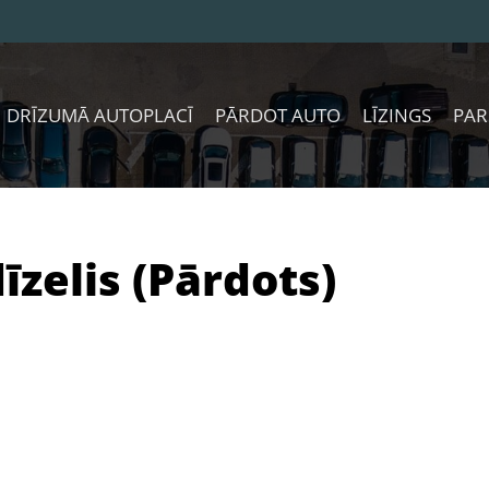
DRĪZUMĀ AUTOPLACĪ
PĀRDOT AUTO
LĪZINGS
PAR
dīzelis (Pārdots)