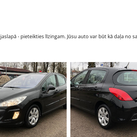
ājaslapā - pieteikties līzingam. Jūsu auto var būt kā daļa no