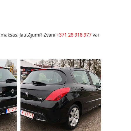
 samaksas. Jautājumi? Zvani
+371 28 918 977
vai