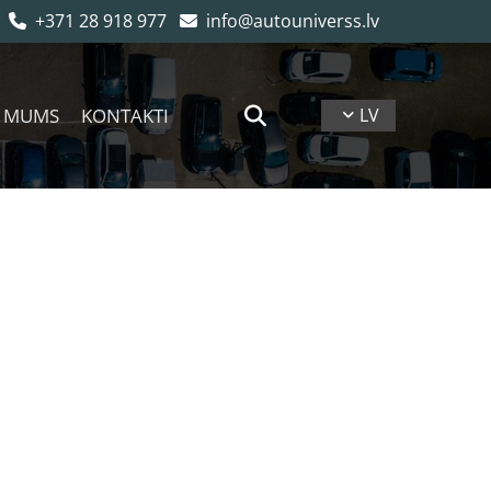
+371 28 918 977
info@autouniverss.lv


 MUMS
KONTAKTI
LV