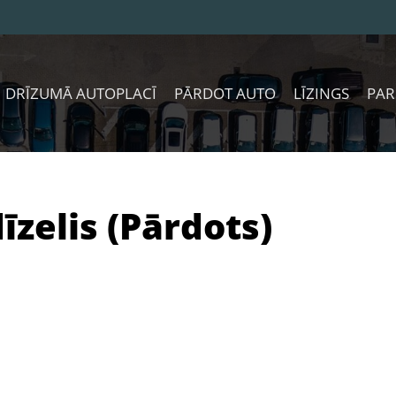
DRĪZUMĀ AUTOPLACĪ
PĀRDOT AUTO
LĪZINGS
PAR
īzelis (Pārdots)