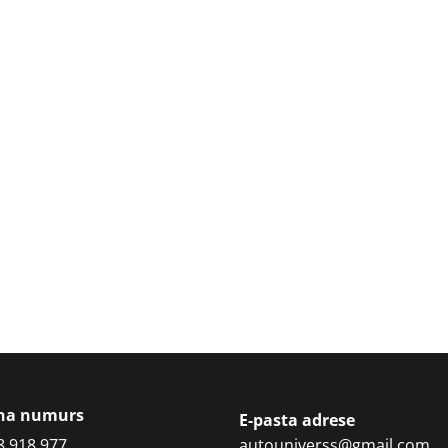
ona numurs
E-pasta adrese
8 918 977
autouniverss@gmail.com