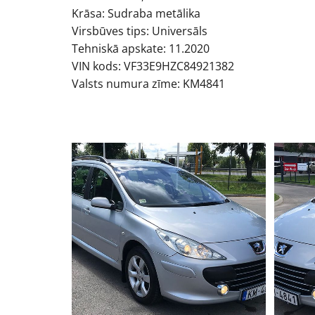
Krāsa: Sudraba metālika
Virsbūves tips: Universāls
Tehniskā apskate: 11.2020
VIN kods: VF33E9HZC84921382
Valsts numura zīme: KM4841