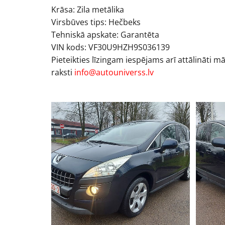
Krāsa: Zila metālika
Virsbūves tips: Hečbeks
Tehniskā apskate: Garantēta
VIN kods: VF30U9HZH9S036139
Pieteikties līzingam iespējams arī attālināti m
raksti
info@autouniverss.lv