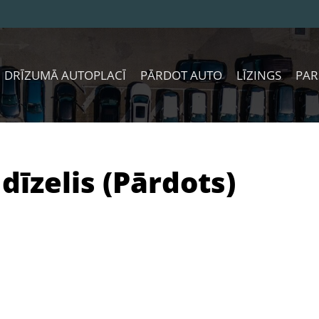
DRĪZUMĀ AUTOPLACĪ
PĀRDOT AUTO
LĪZINGS
PAR
dīzelis (Pārdots)