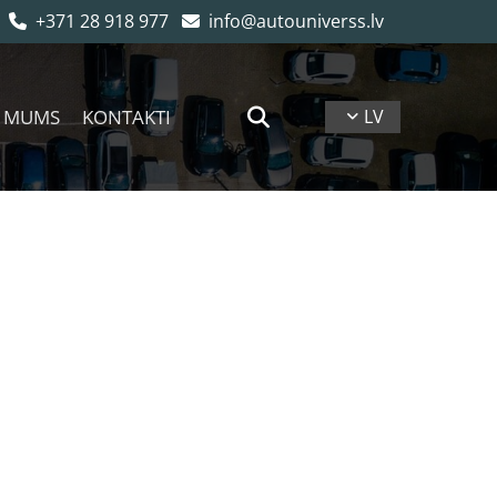
+371 28 918 977
info@autouniverss.lv


 MUMS
KONTAKTI
LV