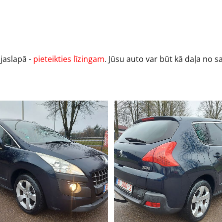
ājaslapā -
pieteikties līzingam
. Jūsu auto var būt kā daļa no 