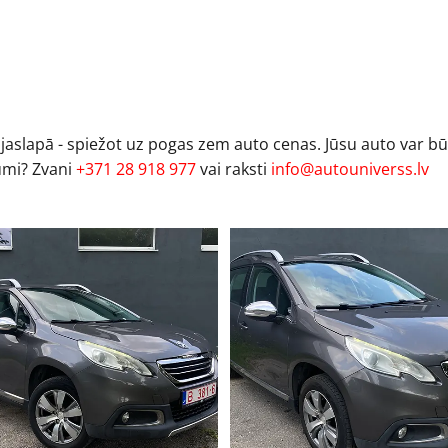
ājaslapā - spiežot uz pogas zem auto cenas. Jūsu auto var b
umi? Zvani
+371 28 918 977
vai raksti
info@autouniverss.lv