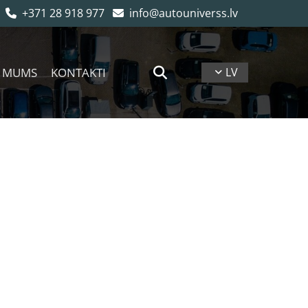
+371 28 918 977
info@autouniverss.lv


 MUMS
KONTAKTI
LV