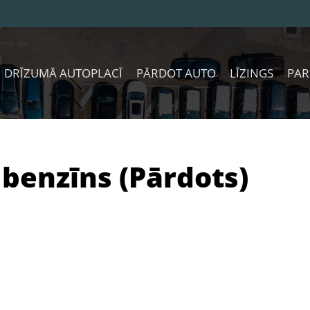
DRĪZUMĀ AUTOPLACĪ
PĀRDOT AUTO
LĪZINGS
PAR
 benzīns (Pārdots)