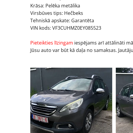
Krāsa: Pelēka metālika
Virsbūves tips: Hečbeks
Tehniskā apskate: Garantēta
VIN kods: VF3CUHMZ0EY085523
Pieteikties līzingam
iespējams arī attālināti m
Jūsu auto var būt kā daļa no samaksas. Jautāj