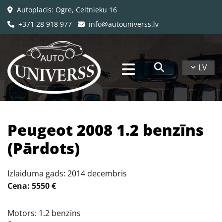
Autoplacis: Ogre, Celtnieku 16

+371 28 918 977
info@autouniverss.lv


LV
Peugeot 2008 1.2 benzīns
(Pārdots)
Izlaiduma gads: 2014 decembris
Cena: 5550 €
Motors: 1.2 benzīns