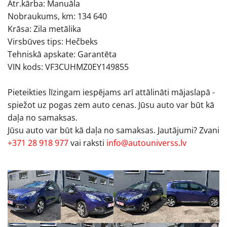
Ātr.kārba: Manuāla
Nobraukums, km: 134 640
Krāsa: Zila metālika
Virsbūves tips: Hečbeks
Tehniskā apskate: Garantēta
VIN kods: VF3CUHMZ0EY149855
Pieteikties līzingam iespējams arī attālināti mājaslapā -
spiežot uz pogas zem auto cenas. Jūsu auto var būt kā
daļa no samaksas.
Jūsu auto var būt kā daļa no samaksas. Jautājumi? Zvani
+371 28 918 977
vai raksti
info@autouniverss.lv