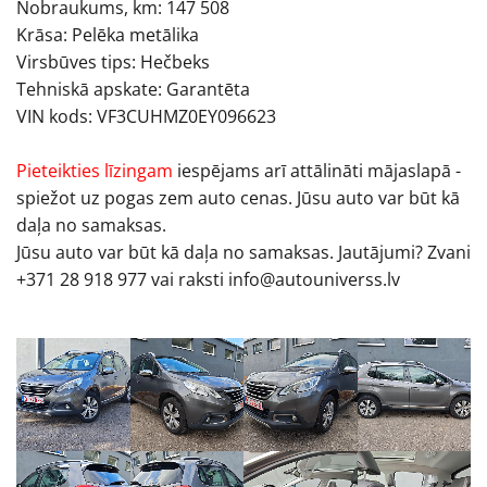
Nobraukums, km: 147 508
Krāsa: Pelēka metālika
Virsbūves tips: Hečbeks
Tehniskā apskate: Garantēta
VIN kods: VF3CUHMZ0EY096623
Pieteikties līzingam
iespējams arī attālināti mājaslapā -
spiežot uz pogas zem auto cenas. Jūsu auto var būt kā
daļa no samaksas.
Jūsu auto var būt kā daļa no samaksas. Jautājumi? Zvani
+371 28 918 977 vai raksti info@autouniverss.lv