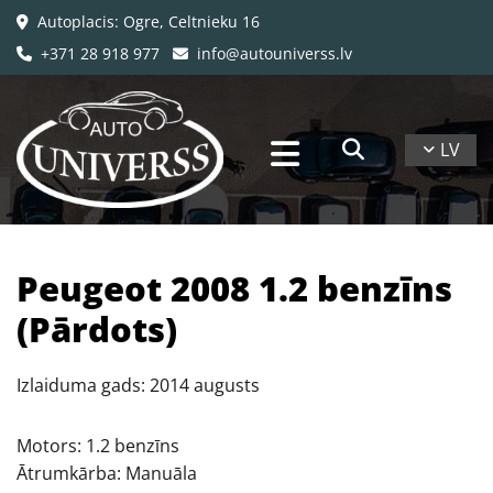
Autoplacis: Ogre, Celtnieku 16

+371 28 918 977
info@autouniverss.lv


LV
Peugeot 2008 1.2 benzīns
(Pārdots)
Izlaiduma gads: 2014 augusts
Motors: 1.2 benzīns
Ātrumkārba: Manuāla