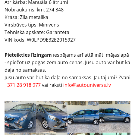
Ātr.kārba: Manuāla 6 ātrumi
Nobraukums, km: 274 348
Krāsa: Zila metālika
Virsbūves tips: Minivens
Tehniskā apskate: Garantēta
VIN kods: W0LPD9E32E2015927
Pieteikties līzingam
iespējams arī attālināti mājaslapā
- spiežot uz pogas zem auto cenas. Jūsu auto var būt kā
daļa no samaksas.
Jūsu auto var būt kā daļa no samaksas. Jautājumi? Zvani
+371 28 918 977
vai raksti
info@autouniverss.lv