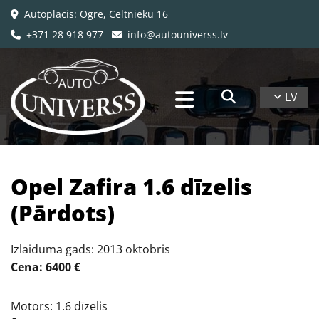
Autoplacis: Ogre, Celtnieku 16

+371 28 918 977
info@autouniverss.lv


LV
Opel Zafira 1.6 dīzelis
(Pārdots)
Izlaiduma gads: 2013 oktobris
Cena: 6400 €
Motors: 1.6 dīzelis