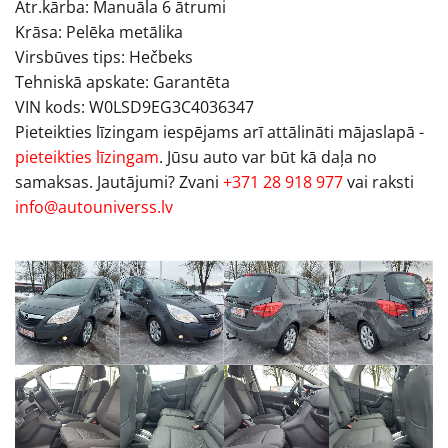
Ātr.kārba: Manuāla 6 ātrumi
Krāsa: Pelēka metālika
Virsbūves tips: Hečbeks
Tehniskā apskate: Garantēta
VIN kods: W0LSD9EG3C4036347
Pieteikties līzingam iespējams arī attālināti mājaslapā -
pieteikties līzingam
. Jūsu auto var būt kā daļa no
samaksas. Jautājumi? Zvani
+371 28 918 977
vai raksti
info@autouniverss.lv