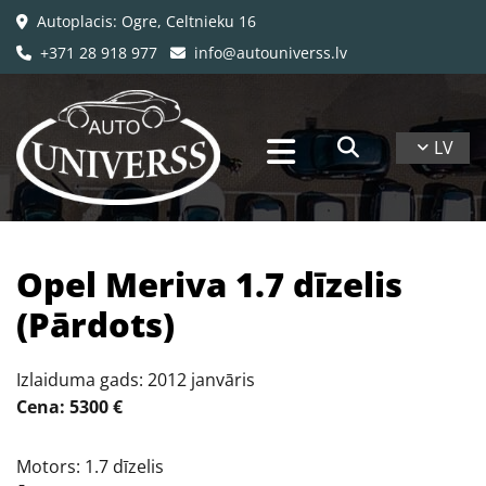
Autoplacis: Ogre, Celtnieku 16

+371 28 918 977
info@autouniverss.lv


LV
Opel Meriva 1.7 dīzelis
(Pārdots)
Izlaiduma gads: 2012 janvāris
Cena: 5300 €
Motors: 1.7 dīzelis