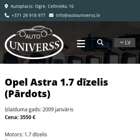
Autoplacis: Ogre, Celtnieku 16

+371 28 918 977
info@autouniverss.lv


LV
​​Opel Astra 1.7 dīzelis
(Pārdots)
Izlaiduma gads: 2009 janvāris
Cena: 3550 €
Motors: 1.7 dīzelis