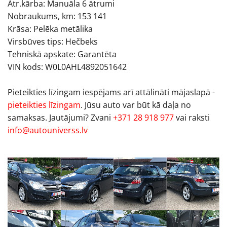
Ātr.kārba: Manuāla 6 ātrumi
Nobraukums, km: 153 141
Krāsa: Pelēka metālika
Virsbūves tips: Hečbeks
Tehniskā apskate: Garantēta
VIN kods: W0L0AHL4892051642
Pieteikties līzingam iespējams arī attālināti mājaslapā -
pieteikties līzingam
. Jūsu auto var būt kā daļa no
samaksas. Jautājumi? Zvani
+371 28 918 977
vai raksti
info@autouniverss.lv