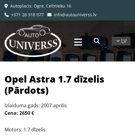
Autoplacis: Ogre, Celtnieku 16

+371 28 918 977
info@autouniverss.lv


LV
​Opel Astra 1.7 dīzelis
(Pārdots)
Izlaiduma gads: 2007 aprīlis
Cena: 2650 €
Motors: 1.7 dīzelis