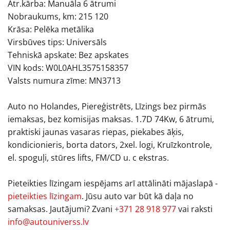
Ātr.kārba: Manuāla 6 ātrumi
Nobraukums, km: 215 120
Krāsa: Pelēka metālika
Virsbūves tips: Universāls
Tehniskā apskate: Bez apskates
VIN kods: W0L0AHL3575158357
Valsts numura zīme: MN3713
Auto no Holandes, Piereģistrēts, Līzings bez pirmās
iemaksas, bez komisijas maksas. 1.7D 74Kw, 6 ātrumi,
praktiski jaunas vasaras riepas, piekabes āķis,
kondicionieris, borta dators, 2xel. logi, Kruīzkontrole,
el. spoguļi, stūres lifts, FM/CD u. c ekstras.
Pieteikties līzingam iespējams arī attālināti mājaslapā -
pieteikties līzingam
. Jūsu auto var būt kā daļa no
samaksas. Jautājumi? Zvani
+371 28 918 977
vai raksti
info@autouniverss.lv