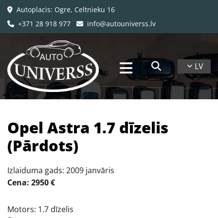
Autoplacis: Ogre, Celtnieku 16

+371 28 918 977
info@autouniverss.lv


LV
Opel Astra 1.7 dīzelis
(Pārdots)
Izlaiduma gads: 2009 janvāris
Cena: 2950 €
Motors: 1.7 dīzelis