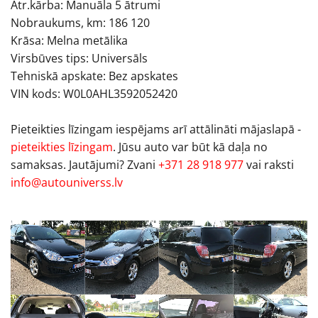
Ātr.kārba: Manuāla 5 ātrumi
Nobraukums, km: 186 120
Krāsa: Melna metālika
Virsbūves tips: Universāls
Tehniskā apskate: Bez apskates
VIN kods: W0L0AHL3592052420
Pieteikties līzingam iespējams arī attālināti mājaslapā -
pieteikties līzingam
. Jūsu auto var būt kā daļa no
samaksas. Jautājumi? Zvani
+371 28 918 977
vai raksti
info@autouniverss.lv