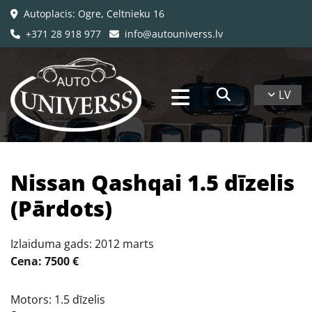
Autoplacis: Ogre, Celtnieku 16

+371 28 918 977
info@autouniverss.lv


LV
Nissan Qashqai 1.5 dīzelis
(Pārdots)
Izlaiduma gads: 2012 marts
Cena: 7500 €
Motors: 1.5 dīzelis