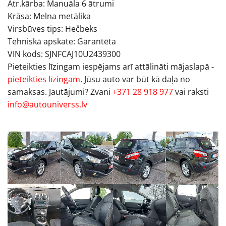
Ātr.kārba: Manuāla 6 ātrumi
Krāsa: Melna metālika
Virsbūves tips: Hečbeks
Tehniskā apskate: Garantēta
VIN kods: SJNFCAJ10U2439300
Pieteikties līzingam iespējams arī attālināti mājaslapā -
pieteikties līzingam
. Jūsu auto var būt kā daļa no
samaksas. Jautājumi? Zvani
+371 28 918 977
vai raksti
info@autouniverss.lv