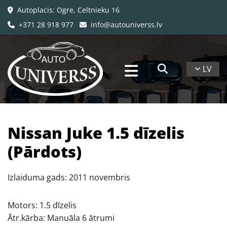
Autoplacis: Ogre, Celtnieku 16

+371 28 918 977
info@autouniverss.lv


LV
Nissan Juke 1.5 dīzelis
(Pārdots)
Izlaiduma gads: 2011 novembris
Motors: 1.5 dīzelis
Ātr.kārba: Manuāla 6 ātrumi