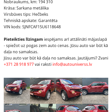
Nobraukums, km: 194 310
Krāsa: Sarkana metālika
Virsbūves tips: Hečbeks
Tehniskā apskate: Garantēta
VIN kods: SJNFCAF15U6118648
Pieteikties līzingam
iespējams arī attālināti mājaslapā
- spiežot uz pogas zem auto cenas. Jūsu auto var būt kā
daļa no samaksas.
Jūsu auto var būt kā daļa no samaksas. Jautājumi? Zvani
+371 28 918 977
vai raksti
info@autouniverss.lv