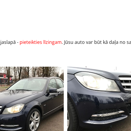
ājaslapā -
pieteikties līzingam
. Jūsu auto var būt kā daļa no 