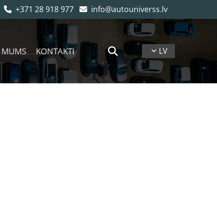
+371 28 918 977
info@autouniverss.lv


 MUMS
KONTAKTI
LV