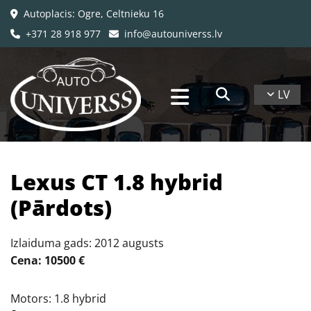
Autoplacis: Ogre, Celtnieku 16

+371 28 918 977
info@autouniverss.lv


LV
Lexus CT 1.8 hybrid
(Pārdots)
Izlaiduma gads: 2012 augusts
Cena: 10500 €
Motors: 1.8 hybrid