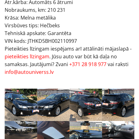
Ātr.kārba: Automāts 6 ātrumi
Nobraukums, km: 210 231
Krāsa: Melna metālika
Virsbūves tips: Hečbeks
Tehniskā apskate: Garantēta
VIN kods: JTHKD5BH002110997
Pieteikties līzingam iespējams arī attālināti mājaslapā -
pieteikties līzingam
. Jūsu auto var būt kā daļa no
samaksas. Jautājumi? Zvani
+371 28 918 977
vai raksti
info@autouniverss.lv