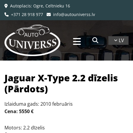
Autoplacis: Ogre, Celtnieku 16

+371 28 918 977
info@autouniverss.lv


LV
Jaguar X-Type 2.2 dīzelis
(Pārdots)
Izlaiduma gads: 2010 februāris
Cena: 5550 €
Motors: 2.2 dīzelis