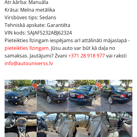
Ātr.kārba: Manuāla
Krāsa: Melna metālika
Virsbūves tips: Sedans
Tehniskā apskate: Garantēta
VIN kods: SAJAF5232ABJ62324
Pieteikties līzingam iespējams arī attālināti mājaslapā -
pieteikties līzingam
. Jūsu auto var būt kā daļa no
samaksas. Jautājumi? Zvani
+371 28 918 977
vai raksti
info@autouniverss.lv