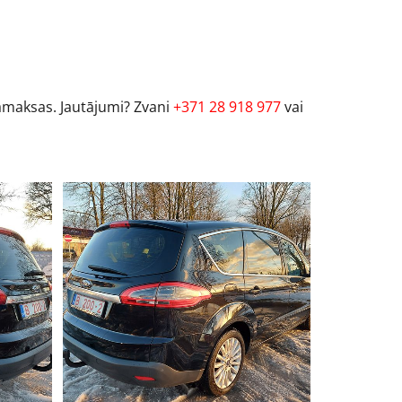
samaksas. Jautājumi? Zvani
+371 28 918 977
vai