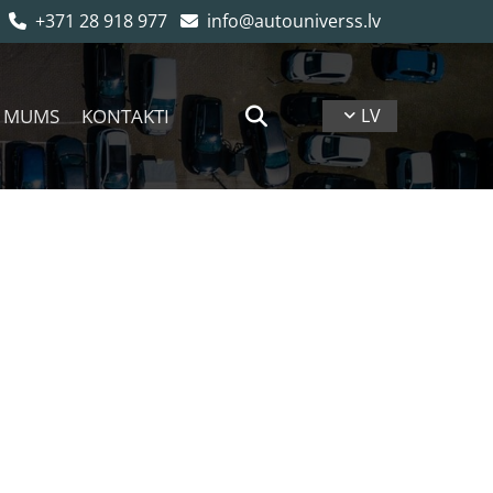
+371 28 918 977
info@autouniverss.lv


 MUMS
KONTAKTI
LV