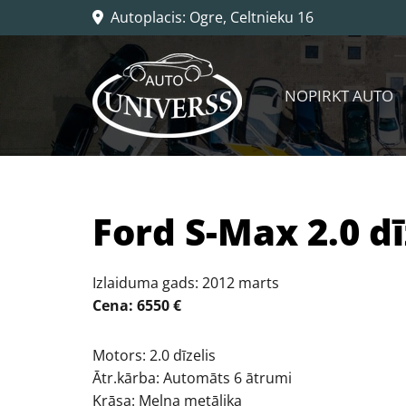
Autoplacis: Ogre, Celtnieku 16

NOPIRKT AUTO
Ford S-Max 2.0 dī
Izlaiduma gads: 2012 marts
Cena: 6550 €
Motors: 2.0 dīzelis
Ātr.kārba: Automāts 6 ātrumi
Krāsa: Melna metālika