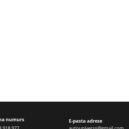
ona numurs
E-pasta adrese
8 918 977
autouniverss@gmail.com