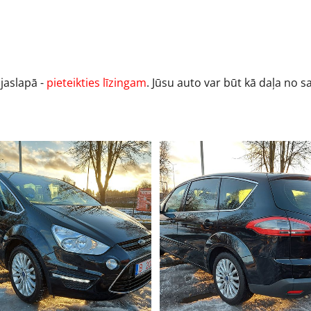
ājaslapā -
pieteikties līzingam
. Jūsu auto var būt kā daļa no 