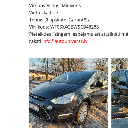
Virsbūves tips: Minivens
Vietu skaits: 7
Tehniskā apskate: Garantēta
VIN kods: WF0SXXGBWSCB48283
Pieteikties līzingam iespējams arī attālināti m
raksti
info@autouniverss.lv