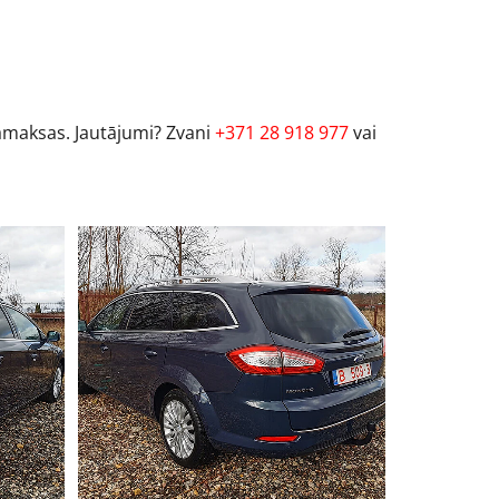
samaksas. Jautājumi? Zvani
+371 28 918 977
vai