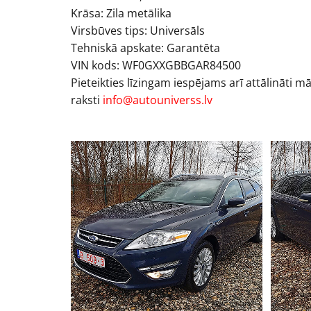
Krāsa: Zila metālika
Virsbūves tips: Universāls
Tehniskā apskate: Garantēta
VIN kods: WF0GXXGBBGAR84500
Pieteikties līzingam iespējams arī attālināti m
raksti
info@autouniverss.lv