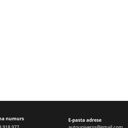
ona numurs
E-pasta adrese
8 918 977
autouniverss@gmail.com