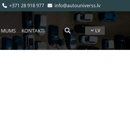
+371 28 918 977
info@autouniverss.lv


 MUMS
KONTAKTI
LV