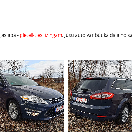
ājaslapā -
pieteikties līzingam
. Jūsu auto var būt kā daļa no 