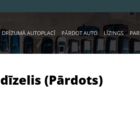
DRĪZUMĀ AUTOPLACĪ
PĀRDOT AUTO
LĪZINGS
PAR
dīzelis (Pārdots)