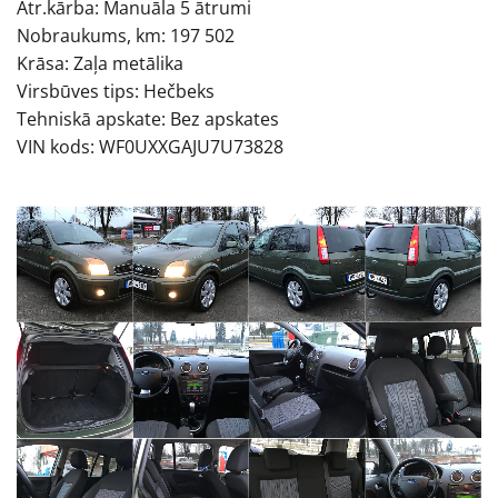
Ātr.kārba: Manuāla 5 ātrumi
Nobraukums, km: 197 502
Krāsa: Zaļa metālika
Virsbūves tips: Hečbeks
Tehniskā apskate: Bez apskates
VIN kods: WF0UXXGAJU7U73828