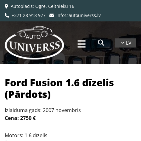
Autoplacis: Ogre, Celtnieku 16

+371 28 918 977
info@autouniverss.lv


LV
​Ford Fusion 1.6 dīzelis
(Pārdots)
Izlaiduma gads: 2007 novembris
Cena: 2750 €
Motors: 1.6 dīzelis