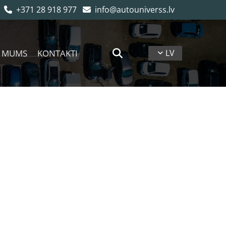
+371 28 918 977
info@autouniverss.lv


 MUMS
KONTAKTI
LV