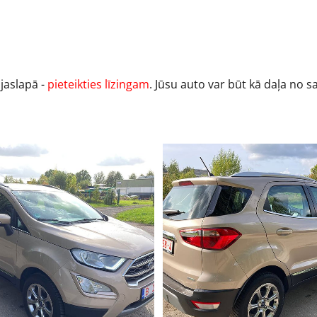
ājaslapā -
pieteikties līzingam
. Jūsu auto var būt kā daļa no 