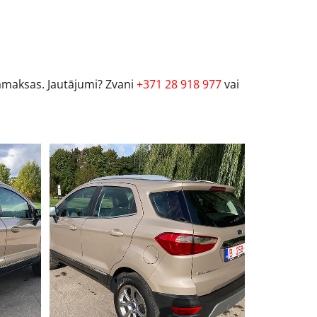
samaksas. Jautājumi? Zvani
+371 28 918 977
vai