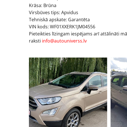
Krāsa: Brūna
Virsbūves tips: Apvidus
Tehniskā apskate: Garantēta
VIN kods: WF01XXERK1JM04556
Pieteikties līzingam iespējams arī attālināti m
raksti
info@autouniverss.lv