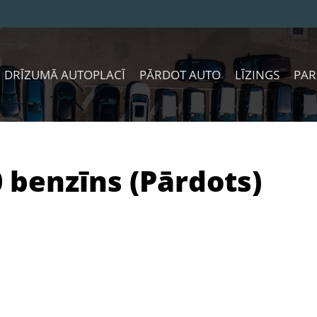
DRĪZUMĀ AUTOPLACĪ
PĀRDOT AUTO
LĪZINGS
PAR
0 benzīns (Pārdots)