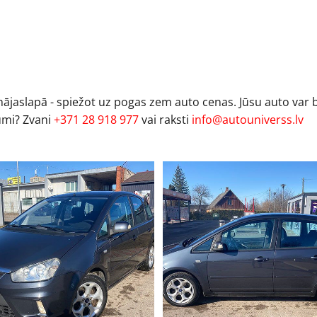
 mājaslapā - spiežot uz pogas zem auto cenas. Jūsu auto var 
umi? Zvani
+371 28 918 977
vai raksti
info@autouniverss.lv