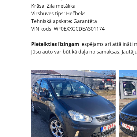
Krāsa: Zila metālika
Virsbūves tips: Hečbeks
Tehniskā apskate: Garantēta
VIN kods: WF0EXXGCDEAS01174
Pieteikties līzingam
iespējams arī attālināti
Jūsu auto var būt kā daļa no samaksas. Jautāj