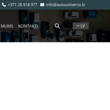
+371 28 918 977
info@autouniverss.lv


 MUMS
KONTAKTI
LV