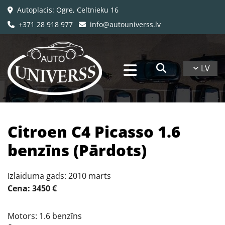
Autoplacis: Ogre, Celtnieku 16

+371 28 918 977
info@autouniverss.lv


LV
Citroen C4 Picasso 1.6
benzīns (Pārdots)
Izlaiduma gads: 2010 marts
Cena: 3450 €
Motors: 1.6 benzīns