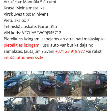
Ātr.kārba: Manuāla 5 ātrumi
Krāsa: Melna metālika
Virsbūves tips: Minivens
Vietu skaits: 7
Tehniskā apskate: Garantēta
VIN kods: VF7UA5FWC9J345712
Pieteikties līzingam iespējams arī attālināti mājaslapā -
pieteikties līzingam
. Jūsu auto var būt kā daļa no
samaksas. Jautājumi? Zvani
+371 28 918 977
vai raksti
info@autouniverss.lv