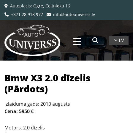
Autoplacis: Ogre, Celtnieku 16

+371 28 918 977
info@autouniverss.lv


LV
Bmw X3 2.0 dīzelis
(Pārdots)
Izlaiduma gads: 2010 augusts
Cena: 5950 €
Motors: 2.0 dīzelis