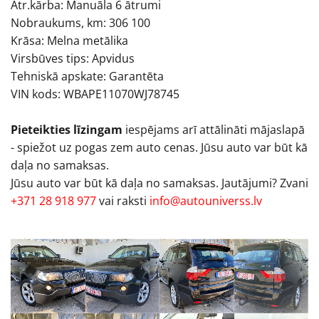
Ātr.kārba: Manuāla 6 ātrumi
Nobraukums, km: 306 100
Krāsa: Melna metālika
Virsbūves tips: Apvidus
Tehniskā apskate: Garantēta
VIN kods: WBAPE11070WJ78745
Pieteikties līzingam
iespējams arī attālināti mājaslapā
- spiežot uz pogas zem auto cenas. Jūsu auto var būt kā
daļa no samaksas.
Jūsu auto var būt kā daļa no samaksas. Jautājumi? Zvani
+371 28 918 977
vai raksti
info@autouniverss.lv