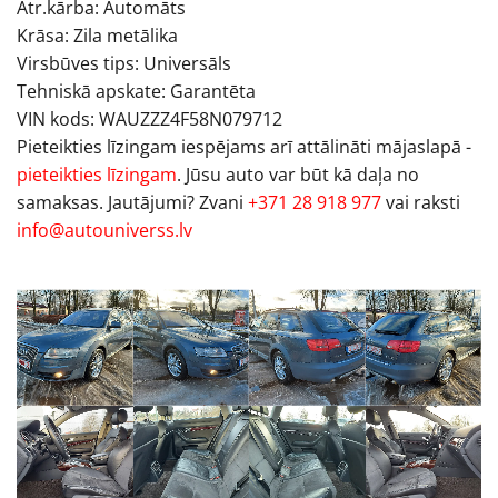
Ātr.kārba: Automāts
Krāsa: Zila metālika
Virsbūves tips: Universāls
Tehniskā apskate: Garantēta
VIN kods: WAUZZZ4F58N079712
Pieteikties līzingam iespējams arī attālināti mājaslapā -
pieteikties līzingam
. Jūsu auto var būt kā daļa no
samaksas. Jautājumi? Zvani
+371 28 918 977
vai raksti
info@autouniverss.lv