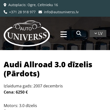
Autoplacis: Ogre, Celtnieku 16

+371 28 918 977
info@autouniverss.lv


LV
Audi Allroad 3.0 dīzelis
(Pārdots)
Izlaiduma gads: 2007 decembris
Cena: 6250 €
Motors: 3.0 dīzelis