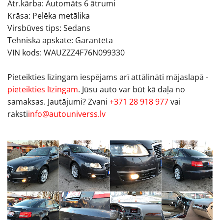
Ātr.kārba: Automāts 6 ātrumi
Krāsa: Pelēka metālika
Virsbūves tips: Sedans
Tehniskā apskate: Garantēta
VIN kods: WAUZZZ4F76N099330
Pieteikties līzingam iespējams arī attālināti mājaslapā -
pieteikties līzingam
. Jūsu auto var būt kā daļa no
samaksas. Jautājumi? Zvani
+371 28 918 977
vai
raksti
info@autouniverss.lv