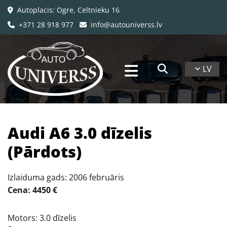
Autoplacis: Ogre, Celtnieku 16

+371 28 918 977
info@autouniverss.lv


LV
​Audi A6 3.0 dīzelis
(Pārdots)
Izlaiduma gads: 2006 februāris
Cena: 4450 €
Motors: 3.0 dīzelis