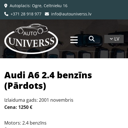
Autoplacis: Ogre, Celtnieku 16

+371 28 918 977
info@autouniverss.lv


LV
Audi A6 2.4 benzīns
(Pārdots)
Izlaiduma gads: 2001 novembris
Cena: 1250 €
Motors: 2.4 benzīns