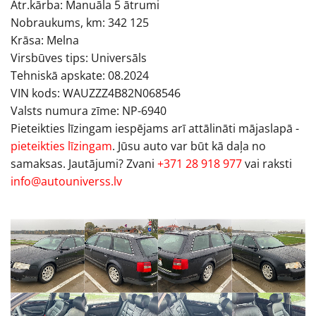
Ātr.kārba: Manuāla 5 ātrumi
Nobraukums, km: 342 125
Krāsa: Melna
Virsbūves tips: Universāls
Tehniskā apskate: 08.2024
VIN kods: WAUZZZ4B82N068546
Valsts numura zīme: NP-6940
Pieteikties līzingam iespējams arī attālināti mājaslapā -
pieteikties līzingam
. Jūsu auto var būt kā daļa no
samaksas. Jautājumi? Zvani
+371 28 918 977
vai raksti
info@autouniverss.lv