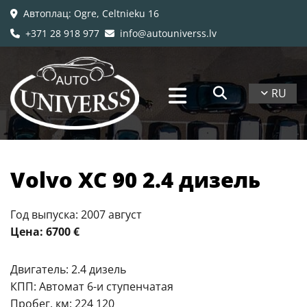
Автоплац
: Ogre, Celtnieku 16

+371 28 918 977
info@autouniverss.lv


RU
​Volvo XC 90 2.4 дизель
Год выпуска: 2007 август
Цена: 6700 €
Двигатель: 2.4 дизель
КПП: Автомат 6-и ступенчатая
Пробег, км: 224 120