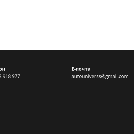
он
Е-почта
8 918 977
autouniverss@gmail.com