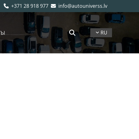
+371 28 918 977
info@autouniverss.lv


ТЫ
RU