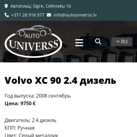
Автоплац
: Ogre, Celtnieku 16

+371 28 918 977
info@autouniverss.lv


RU
Volvo XC 90 2.4 дизель
Год выпуска: 2008 сентябрь
Цена: 9750 €
Двигатель: 2.4 дизель
КПП: Ручная
Цвет: Серый металлик