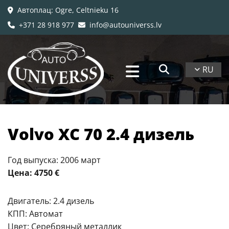
Автоплац
: Ogre, Celtnieku 16

+371 28 918 977
info@autouniverss.lv


RU
Volvo XC 70 2.4 дизель
Год выпуска: 2006 март
Цена: 4750 €
Двигатель: 2.4 дизель
КПП: Автомат
Цвет: Серебряный металлик