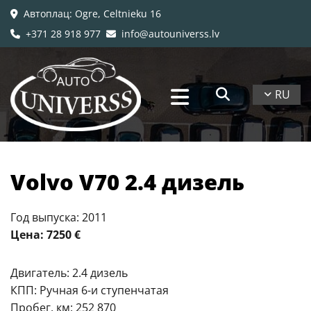
Автоплац
: Ogre, Celtnieku 16

+371 28 918 977
info@autouniverss.lv


RU
Volvo V70 2.4 дизель
Год выпуска: 2011
Цена: 7250 €
Двигатель: 2.4 дизель
КПП: Ручная 6-и ступенчатая
Пробег, км: 252 870