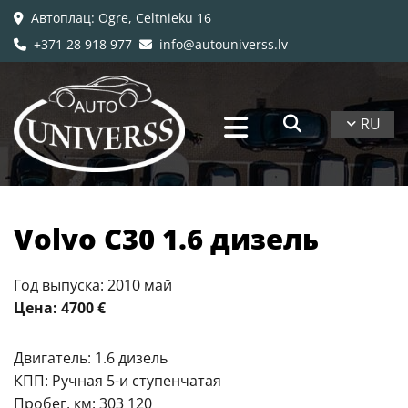
Автоплац
: Ogre, Celtnieku 16

+371 28 918 977
info@autouniverss.lv


RU
​Volvo C30 1.6 дизель
Год выпуска: 2010 май
Цена: 4700 €
Двигатель: 1.6 дизель
КПП: Ручная 5-и ступенчатая
Пробег, км: 303 120