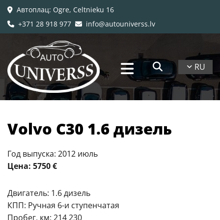
Автоплац
: Ogre, Celtnieku 16

+371 28 918 977
info@autouniverss.lv


RU
​Volvo C30 1.6 дизель
Год выпуска: 2012 июль
Цена: 5750 €
Двигатель: 1.6 дизель
КПП: Ручная 6-и ступенчатая
Пробег, км: 214 230