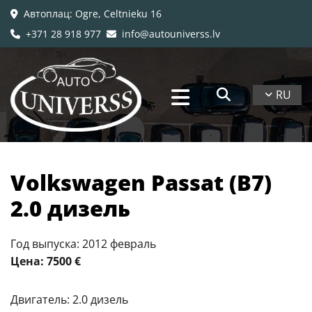
Автоплац
: Ogre, Celtnieku 16

+371 28 918 977
info@autouniverss.lv


RU
Volkswagen Passat (B7)
2.0 дизель
Год выпуска: 2012 февраль
Цена: 7500 €
Двигатель: 2.0 дизель