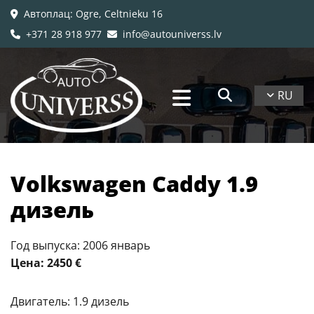
Автоплац
: Ogre, Celtnieku 16

+371 28 918 977
info@autouniverss.lv


RU
Volkswagen Caddy 1.9
дизель
Год выпуска: 2006 январь
Цена: 2450 €
Двигатель: 1.9 дизель