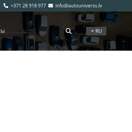
+371 28 918 977
info@autouniverss.lv


ТЫ
RU