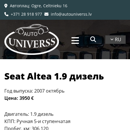
Автоплац
: Ogre, Celtnieku 16

+371 28 918 977
info@autouniverss.lv


RU
Seat Altea 1.9 дизель
Год выпуска: 2007 октябрь
Цена: 3950 €
Двигатель: 1.9 дизель
КПП: Ручная 5-и ступенчатая
Пробег, км: 306 120