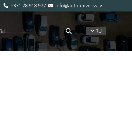
+371 28 918 977
info@autouniverss.lv


ТЫ
RU