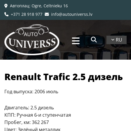
Автоплац
: Ogre, Celtnieku 16

+371 28 918 977
info@autouniverss.lv


RU
Renault Trafic 2.5 дизель
Год выпуска: 2006 июль
Двигатель: 2.5 дизель
КПП: Ручная 6-и ступенчатая
Пробег, км: 362 267
Цвет: Зелёный металлик